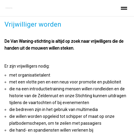
Vrijwilliger worden
Home
Zeldenrust
Varen Zeldenrust
De Van Waning-stichting is altijd op zoek naar vrijwilligers die de
Home
Zoeken
Nieuws
Pagina's
Be
handen uit de mouwen willen steken.
Er zijn vrijwilligers nodig:
met organisatietalent
met een vlotte pen en een neus voor promotie en publiciteit
die na een introductietraining mensen willen rondleiden en de
historie van de Zeldenrust en onze Stichting kunnen uitdragen
tijdens de vaartochten of bij evenementen
die bedreven zijn in het gebruik van multimedia
die willen worden opgeleid tot schipper of maat op onze
platbodemschepen, om te zeilen met passagiers
die hand- en spandiensten willen verlenen bij