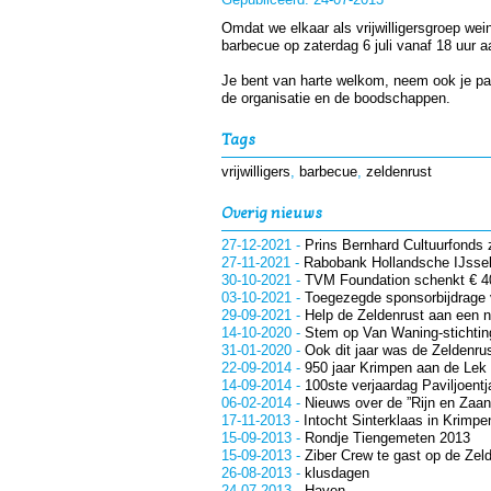
Omdat we elkaar als vrijwilligersgroep wein
barbecue op zaterdag 6 juli vanaf 18 uur 
Je bent van harte welkom, neem ook je part
de organisatie en de boodschappen.
Tags
vrijwilligers
,
barbecue
,
zeldenrust
Overig nieuws
27-12-2021
-
Prins Bernhard Cultuurfonds 
27-11-2021
-
Rabobank Hollandsche IJssel
30-10-2021
-
TVM Foundation schenkt € 4
03-10-2021
-
Toegezegde sponsorbijdrage
29-09-2021
-
Help de Zeldenrust aan een 
14-10-2020
-
Stem op Van Waning-stichtin
31-01-2020
-
Ook dit jaar was de Zeldenrus
22-09-2014
-
950 jaar Krimpen aan de Lek e
14-09-2014
-
100ste verjaardag Paviljoentj
06-02-2014
-
Nieuws over de ”Rijn en Zaan
17-11-2013
-
Intocht Sinterklaas in Krimpe
15-09-2013
-
Rondje Tiengemeten 2013
15-09-2013
-
Ziber Crew te gast op de Zel
26-08-2013
-
klusdagen
24-07-2013
-
Haven