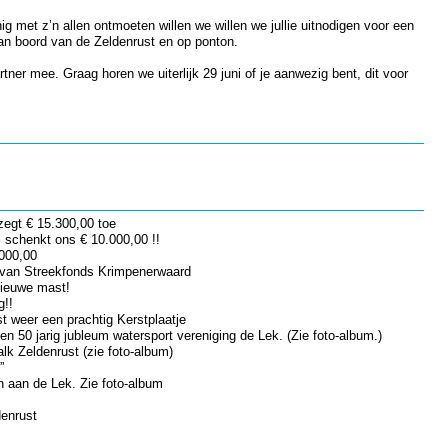
ig met z’n allen ontmoeten willen we willen we jullie uitnodigen voor een
aan boord van de Zeldenrust en op ponton.
ner mee. Graag horen we uiterlijk 29 juni of je aanwezig bent, dit voor
zegt € 15.300,00 toe
 schenkt ons € 10.000,00 !!
000,00
 van Streekfonds Krimpenerwaard
nieuwe mast!
g!!
t weer een prachtig Kerstplaatje
n 50 jarig jubleum watersport vereniging de Lek. (Zie foto-album.)
alk Zeldenrust (zie foto-album)
”
n aan de Lek. Zie foto-album
denrust