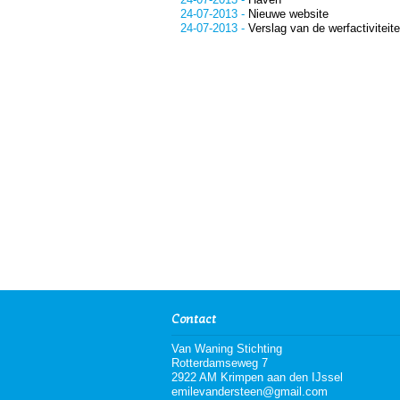
24-07-2013
-
Nieuwe website
24-07-2013
-
Verslag van de werfactiviteit
Contact
Van Waning Stichting
Rotterdamseweg 7
2922 AM Krimpen aan den IJssel
emilevandersteen@gmail.com