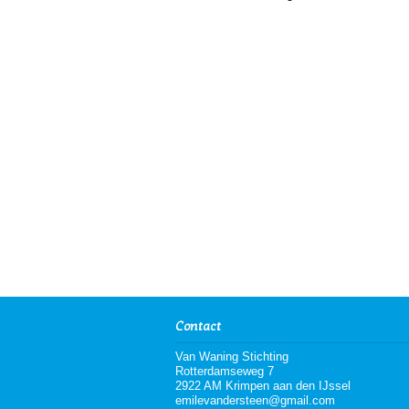
Contact
Van Waning Stichting
Rotterdamseweg 7
2922 AM Krimpen aan den IJssel
emilevandersteen@gmail.com