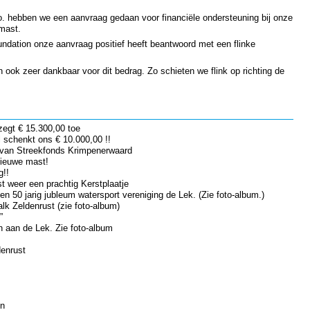
. hebben we een aanvraag gedaan voor financiële ondersteuning bij onze
mast.
ndation onze aanvraag positief heeft beantwoord met een flinke
 ook zeer dankbaar voor dit bedrag. Zo schieten we flink op richting de
zegt € 15.300,00 toe
 schenkt ons € 10.000,00 !!
 van Streekfonds Krimpenerwaard
nieuwe mast!
g!!
t weer een prachtig Kerstplaatje
n 50 jarig jubleum watersport vereniging de Lek. (Zie foto-album.)
alk Zeldenrust (zie foto-album)
”
n aan de Lek. Zie foto-album
denrust
en