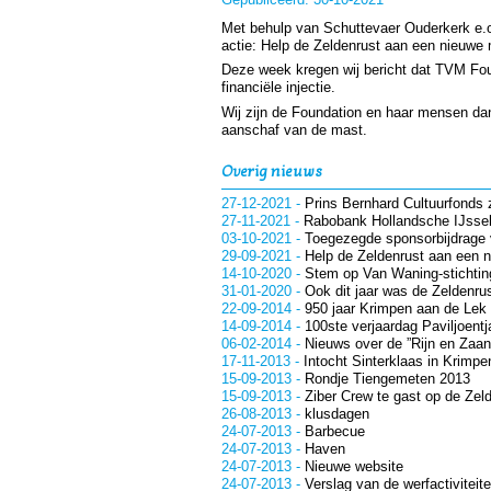
Met behulp van Schuttevaer Ouderkerk e.o
actie: Help de Zeldenrust aan een nieuwe 
Deze week kregen wij bericht dat TVM Fou
financiële injectie.
Wij zijn de Foundation en haar mensen dan
aanschaf van de mast.
Overig nieuws
27-12-2021
-
Prins Bernhard Cultuurfonds 
27-11-2021
-
Rabobank Hollandsche IJssel
03-10-2021
-
Toegezegde sponsorbijdrage
29-09-2021
-
Help de Zeldenrust aan een 
14-10-2020
-
Stem op Van Waning-stichtin
31-01-2020
-
Ook dit jaar was de Zeldenrus
22-09-2014
-
950 jaar Krimpen aan de Lek e
14-09-2014
-
100ste verjaardag Paviljoentj
06-02-2014
-
Nieuws over de ”Rijn en Zaan
17-11-2013
-
Intocht Sinterklaas in Krimpe
15-09-2013
-
Rondje Tiengemeten 2013
15-09-2013
-
Ziber Crew te gast op de Zel
26-08-2013
-
klusdagen
24-07-2013
-
Barbecue
24-07-2013
-
Haven
24-07-2013
-
Nieuwe website
24-07-2013
-
Verslag van de werfactiviteit