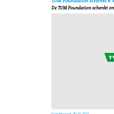
TVM Foundation schenkt € 
De TVM Foundation schenkt ons 
Gepubliceerd:
30-10-2021