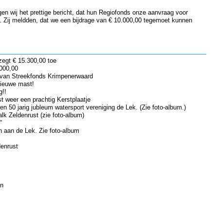
n wij het prettige bericht, dat hun Regiofonds onze aanvraag voor
. Zij meldden, dat we een bijdrage van € 10.000,00 tegemoet kunnen
zegt € 15.300,00 toe
000,00
 van Streekfonds Krimpenerwaard
nieuwe mast!
g!!
t weer een prachtig Kerstplaatje
n 50 jarig jubleum watersport vereniging de Lek. (Zie foto-album.)
alk Zeldenrust (zie foto-album)
”
n aan de Lek. Zie foto-album
denrust
en