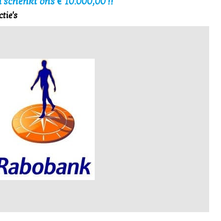
 schenkt ons € 10.000,00 !!
tie's