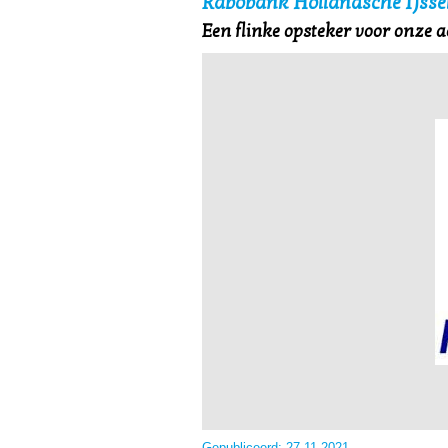
Rabobank Hollandsche IJssel
Een flinke opsteker voor onze ac
Gepubliceerd:
27-11-2021