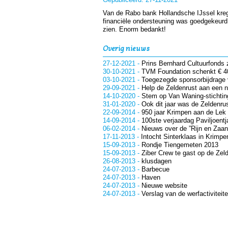
Van de Rabo bank Hollandsche IJssel krege
financiële ondersteuning was goedgekeurd
zien. Enorm bedankt!
Overig nieuws
27-12-2021
-
Prins Bernhard Cultuurfonds 
30-10-2021
-
TVM Foundation schenkt € 4
03-10-2021
-
Toegezegde sponsorbijdrage
29-09-2021
-
Help de Zeldenrust aan een 
14-10-2020
-
Stem op Van Waning-stichtin
31-01-2020
-
Ook dit jaar was de Zeldenrus
22-09-2014
-
950 jaar Krimpen aan de Lek e
14-09-2014
-
100ste verjaardag Paviljoentj
06-02-2014
-
Nieuws over de ”Rijn en Zaan
17-11-2013
-
Intocht Sinterklaas in Krimpe
15-09-2013
-
Rondje Tiengemeten 2013
15-09-2013
-
Ziber Crew te gast op de Zel
26-08-2013
-
klusdagen
24-07-2013
-
Barbecue
24-07-2013
-
Haven
24-07-2013
-
Nieuwe website
24-07-2013
-
Verslag van de werfactiviteit