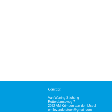
Contact
Van Waning Stichting
Rotterdamseweg 7
2922 AM Krimpen aan den IJssel
emilevandersteen@gmail.com