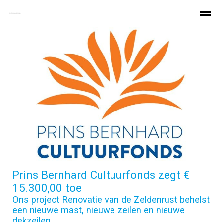
Home
Zeldenrust
Varen Zeldenrust
Home
Zoeken
Nieuws
Pagina's
Be
Prins Bernhard Cultuurfonds zegt €
15.300,00 toe
Ons project Renovatie van de Zeldenrust behelst
een nieuwe mast, nieuwe zeilen en nieuwe
dekzeilen.